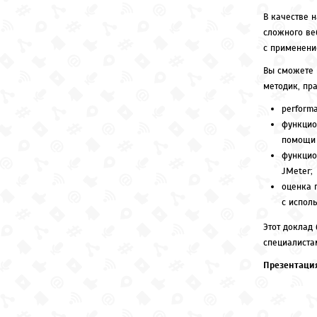
В качестве 
сложного ве
с применение
Вы сможете 
методик, пра
perform
функцио
помощи 
функцио
JMeter;
оценка 
с испол
Этот доклад
специалиста
Презентаци