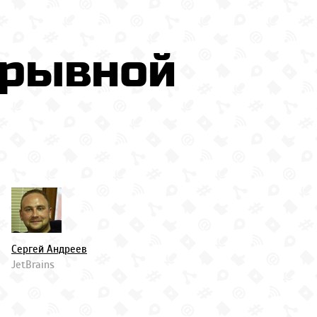
ерывной
Сергей Андреев
JetBrains