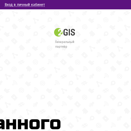
Вход в личный кабинет
Генеральный
партнёр
анного