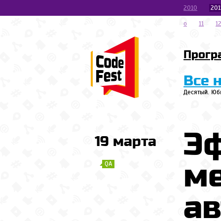
2010
201
o
11
1
Прогр
Все 
Десятый. Юб
Э
19 марта
м
QA
а