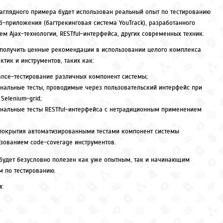
наглядного примера будет использован реальный опыт по тестированию
б-приложения (багтрекинговая система YouTrack), разработанного
м Ajax-технологии, RESTful-интерфейса, других современных техник.
получить ценные рекомендации в использовании целого комплекса
ктик и инструментов, таких как:
ance-тестирование различных компонент системы;
нальные тесты, проводимые через пользовательский интерфейс при
Selenium-grid;
нальные тесты RESTful-интерфейса с нетрадиционным применением
покрытия автоматизированными тестами компонент системы
ьзованием code-coverage инструментов.
 будет безусловно полезен как уже опытным, так и начинающим
м по тестированию.
я: