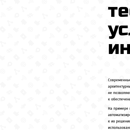
те
у
и
Современные
архитектурн
не позволяю
к обеспечен
На примере 
автоматизир
к их решени
использовани