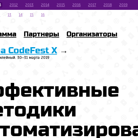
1
2012
2013
2014
2015
2016
2017
2018
2019
2
13
14
15
16
амма
Партнеры
Организаторы
на CodeFest X
→
илейный. 30–31 марта 2019
ффективные
етодики
втоматизиров