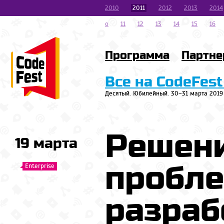
2010
2011
2012
2013
2014
o
11
12
13
14
15
16
Программа
Партн
Все на CodeFest
Десятый. Юбилейный. 30–31 марта 2019
Решен
19 марта
пробле
Enterprise
разраб