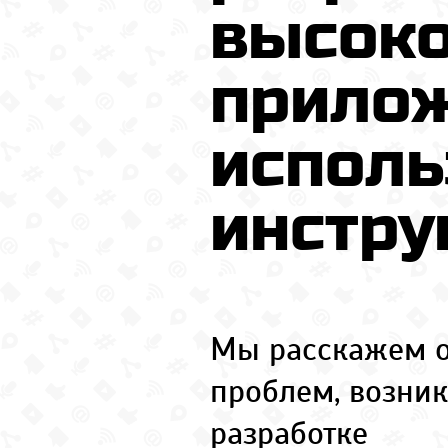
высок
прилож
исполь
инстру
Мы расскажем о
проблем, возни
разработке