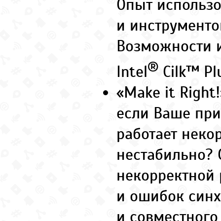
Опыт использ
и инструменто
Возможности 
®
Intel
Cilk™ Pl
«Make it Right
если Ваше пр
работает неко
нестабильно? 
некорректной 
и ошибок син
и совместного 