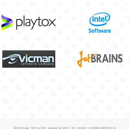
Телеграм:
тет-а-тет
,
канал
и
чят
| Эл. почта:
org@codefest.ru