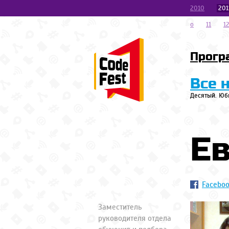
2010
201
o
11
1
Прогр
Все 
Десятый. Юб
Е
Facebo
Заместитель
руководителя отдела