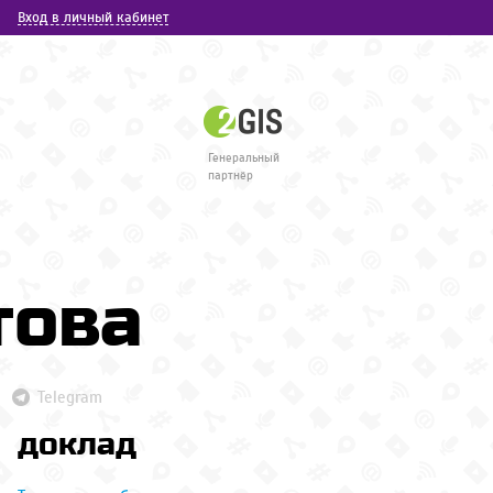
Вход в личный кабинет
Генеральный
партнёр
това
Telegram
доклад