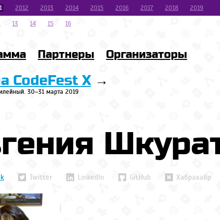
1
2012
2013
2014
2015
2016
2017
2018
2019
2
13
14
15
16
амма
Партнеры
Организаторы
на CodeFest X
→
илейный. 30–31 марта 2019
вгения Шкура
ok
Twitter
LinkedIn
GitHub
Хабрахабр