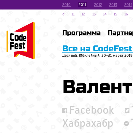
2010
2011
2012
2013
2014
o
11
12
13
14
15
16
Программа
Партн
Все на CodeFest
Десятый. Юбилейный. 30–31 марта 2019
Валент
Facebook
Хабрахабр