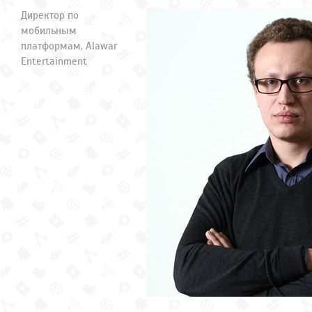
Директор по
мобильным
платформам, Alawar
Entertainment